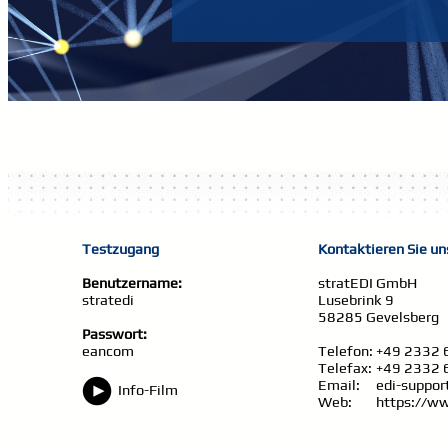
Testzugang
Kontaktieren Sie un
Benutzername:
stratEDI GmbH
stratedi
Lusebrink 9
58285 Gevelsberg
Passwort:
eancom
Telefon:
+49 2332 
Telefax:
+49 2332 
Email:
edi-suppor
Info-Film
Web:
https://ww