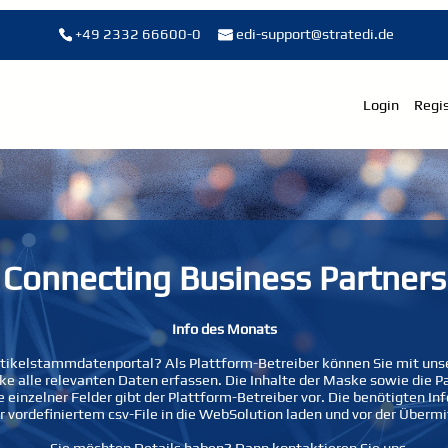
+49 2332 66600-0
edi-support@stratedi.de
Login
Regis
Connecting Business Partners
Info des Monats
rtikelstammdatenportal? Als Plattform-Betreiber können Sie mit uns
 alle relevanten Daten erfassen. Die Inhalte der Maske sowie die P
e einzelner Felder gibt der Plattform-Betreiber vor. Die benötigten I
r vordefiniertem csv-File in die WebSolution laden und vor der Überm
...Sie möchten Details haben? Dann kontaktieren Sie uns.