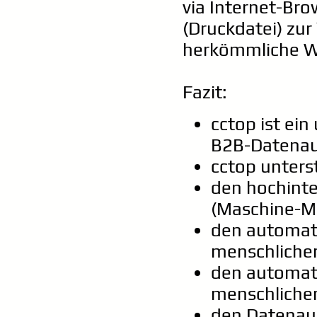
via Internet-Bro
(Druckdatei) zur
herkömmliche We
Fazit:
cctop ist ein
B2B-Datenau
cctop unters
den hochinte
(Maschine-M
den automati
menschlicher
den automati
menschlicher 
den Datenau