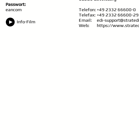
Passwort:
eancom
Telefon:
+49 2332 66600-0
Telefax:
+49 2332 66600-29
Email:
edi-support@strated
Info-Film
Web:
https://www.strated